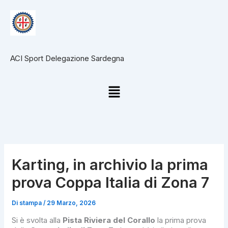
Vai
al
contenuto
ACI Sport Delegazione Sardegna
Menu
Karting, in archivio la prima
prova Coppa Italia di Zona 7
Di
stampa
/
29 Marzo, 2026
Si è svolta alla
Pista Riviera del Corallo
la prima prova